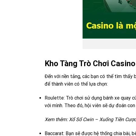
Kho Tàng Trò Chơi Casino
Đến với nền tảng, các bạn có thể tìm thấy 
để thành viên có thể lựa chọn:
Roulette: Trò chơi sử dụng bánh xe quay c
với mình. Theo đó, hội viên sẽ dự đoán con
Xem thêm:
Xổ Số Cwin
– Xuống Tiền Cược
Baccarat: Bạn sẽ được hệ thống chia bài, b