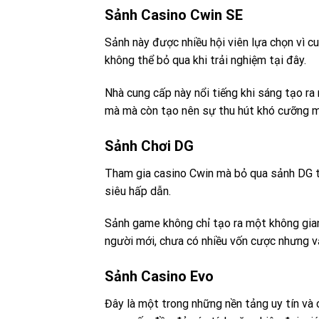
Sảnh Casino Cwin SE
Sảnh này được nhiều hội viên lựa chọn vì 
không thể bỏ qua khi trải nghiệm tại đây.
Nhà cung cấp này nổi tiếng khi sáng tạo r
mà mà còn tạo nên sự thu hút khó cưỡng mỗ
Sảnh Chơi DG
Tham gia casino Cwin mà bỏ qua sảnh DG th
siêu hấp dẫn.
Sảnh game không chỉ tạo ra một không gian
người mới, chưa có nhiều vốn cược nhưng 
Sảnh Casino Evo
Đây là một trong những nền tảng uy tín và