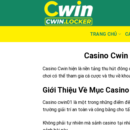
Skip
to
content
TRANG CHỦ
C
Casino Cwin
Casino Cwin hiện là nền tảng thu hút đông 
chơi có thể tham gia cá cược và thu về kho
Giới Thiệu Về Mục Casino
Casino
cwin01
là một trong những điểm đến
trường giải trí an toàn và công bằng cho tấ
Không phải tự nhiên mà sảnh casino tại nhà