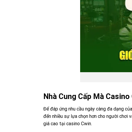
Nhà Cung Cấp Mà Casino 
Để đáp ứng nhu cầu ngày càng đa dạng của t
đến nhiều sự lựa chọn hơn cho người chơi v
giá cao tại casino Cwin.