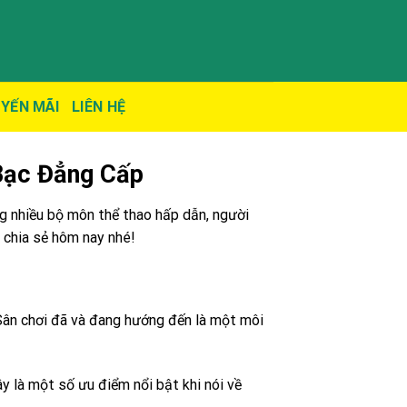
YẾN MÃI
LIÊN HỆ
Bạc Đẳng Cấp
ng nhiều bộ môn thể thao hấp dẫn, người
i chia sẻ hôm nay nhé!
 Sân chơi đã và đang hướng đến là một môi
y là một số ưu điểm nổi bật khi nói về