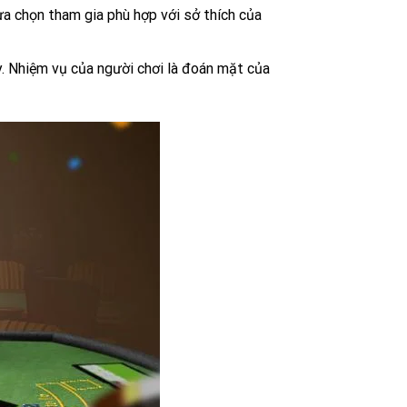
lựa chọn tham gia phù hợp với sở thích của
y. Nhiệm vụ của người chơi là đoán mặt của